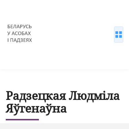
Радзецкая Людміла
Яўгенаўна