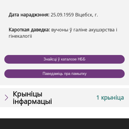
Дата нараджэння:
25.09.1959 Віцебск, г.
Кароткая даведка:
вучоны ў галіне акушэрства і
гінекалогіі
Знайсці ў каталозе НББ
Паведаміць пра памылку
Крыніцы
1 крыніца
інфармацыі