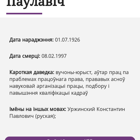
Паўлавіч
Дата нараджэння:
01.07.1926
Дата смерці:
08.02.1997
Кароткая даведка:
вучоны-юрыст, аўтар прац па
праблемах працоўнага права, прававых асноў
навуковай арганізацыі працы, подбору і
павышэння кваліфікацыі кадраў
Імёны на іншых мовах:
Уржинский Константин
Павлович (руская);