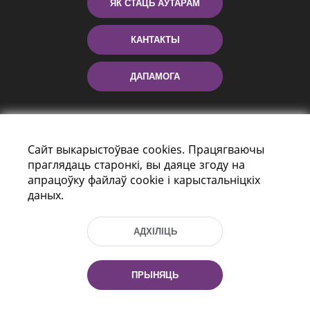
ЯК СТАЦЬ АЎТАРАМ
КАНТАКТЫ
ДАПАМОГА
Сайт выкарыстоўвае cookies. Працягваючы
праглядаць старонкі, вы даяце згоду на
апрацоўку файлаў cookie і карыстальніцкіх
даных.
праспект Незалежнасці 116
г. Мiнск, Рэспубліка Беларусь, 220114
АДХІЛІЦЬ
Тэл.: (+375 17) 368 37 37, Факс: (+375 17)
368 97 06
Эл. пошта: inbox@nlb.by
ПРЫНЯЦЬ