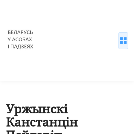
Уржынскі
Канстанцін