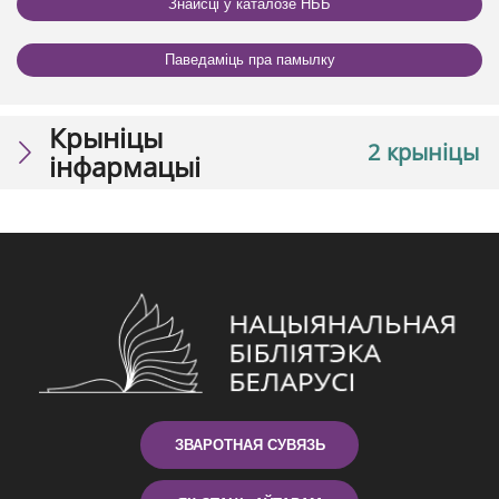
Знайсці ў каталозе НББ
Паведаміць пра памылку
Крыніцы
2 крыніцы
інфармацыі
ЗВАРОТНАЯ СУВЯЗЬ