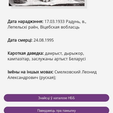
Дата нараджэння:
17.03.1933 Радунь, в.,
Лепельскі раён, Віцебская вобласць
Дата смерці:
24.08.1995
Кароткая даведка:
дамрыст, дырыжор,
кампазітар, заслужаны артыст Беларусі
Імёны на іншых мовах:
Смелковский Леонид
Александрович (руская);
Знайсці ў каталозе НББ
Паведаміць пра памылку