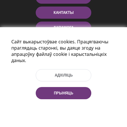
КАНТАКТЫ
ДАПАМОГА
Сайт выкарыстоўвае cookies. Працягваючы
праглядаць старонкі, вы даяце згоду на
апрацоўку файлаў cookie і карыстальніцкіх
даных.
АДХІЛІЦЬ
праспект Незалежнасці 116
г. Мiнск, Рэспубліка Беларусь, 220114
ПРЫНЯЦЬ
Тэл.: (+375 17) 368 37 37, Факс: (+375 17)
368 97 06
Эл. пошта: inbox@nlb.by