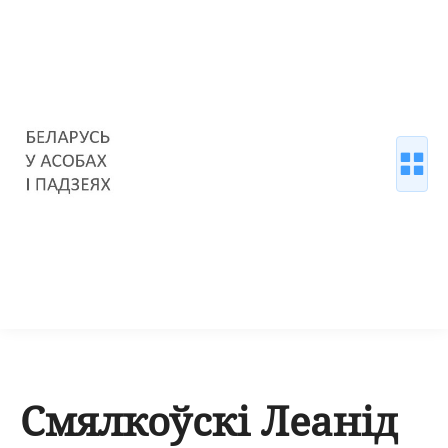
Смялкоўскі Леанід