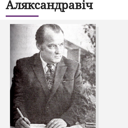
Аляксандравіч