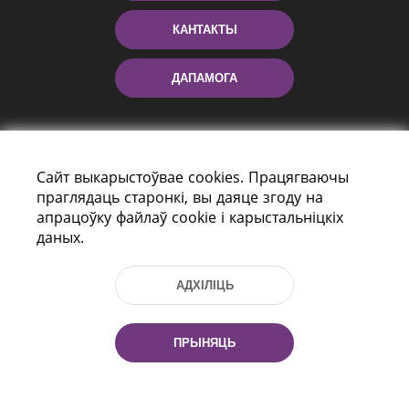
КАНТАКТЫ
ДАПАМОГА
Сайт выкарыстоўвае cookies. Працягваючы
праглядаць старонкі, вы даяце згоду на
апрацоўку файлаў cookie і карыстальніцкіх
даных.
праспект Незалежнасці 116
г. Мiнск, Рэспубліка Беларусь, 220114
АДХІЛІЦЬ
Тэл.: (+375 17) 368 37 37, Факс: (+375 17)
368 97 06
Эл. пошта: inbox@nlb.by
ПРЫНЯЦЬ