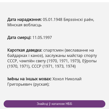
Дата нараджэння:
05.01.1948 Бярэзінскі раён,
Мінская вобласць
Дата смерці:
11.05.1997
Кароткая даведка:
спартсмен (веславанне на
байдарках і каноэ), заслужаны майстар спорту
СССР, чэмпіён свету (1970, 1971, 1973), Еўропы
(1970, 1971), СССР (1971, 1973, 1974)
Імёны на іншых мовах:
Хохол Николай
Григорьевич (руская);
Знайсці ў каталозе НББ