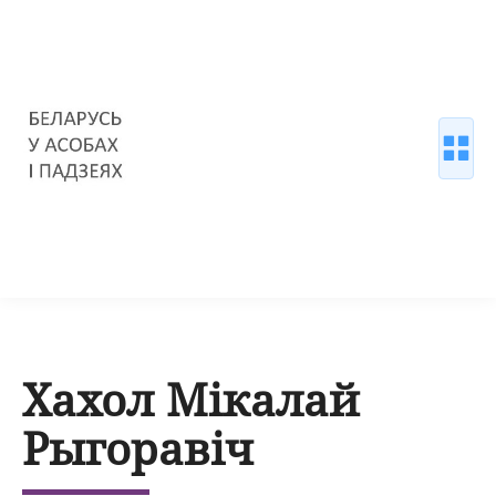
Хахол Мікалай
Рыгоравіч