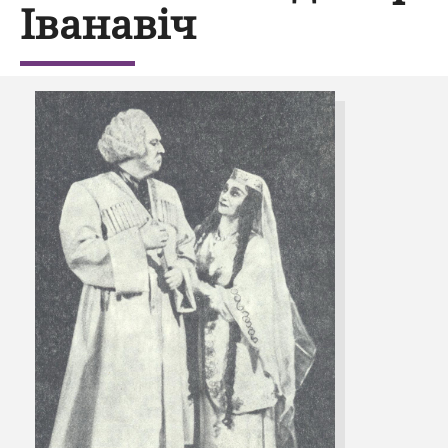
Іванавіч