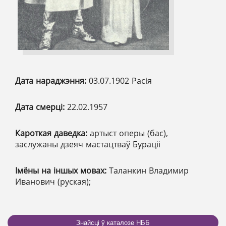
Дата нараджэння:
03.07.1902 Расія
Дата смерці:
22.02.1957
Кароткая даведка:
артыст оперы (бас),
заслужаны дзеяч мастацтваў Бураціі
Імёны на іншых мовах:
Таланкин Владимир
Иванович (руская);
Знайсці ў каталозе НББ