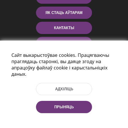
ЯК СТАЦЬ АЎТАРАМ
КАНТАКТЫ
ДАПАМОГА
Сайт выкарыстоўвае cookies. Працягваючы
праглядаць старонкі, вы даяце згоду на
апрацоўку файлаў cookie і карыстальніцкіх
даных.
АДХІЛІЦЬ
праспект Незалежнасці 116
г. Мiнск, Рэспубліка Беларусь, 220114
ПРЫНЯЦЬ
Тэл.: (+375 17) 368 37 37, Факс: (+375 17)
368 97 06
Эл. пошта: inbox@nlb.by