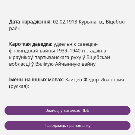
Дата нараджэння:
02.02.1913 Курына, в., Віцебскі
раён
Кароткая даведка:
удзельнік савецка-
фінляндскай вайны 1939–1940 гг., адзін з
кіраўнікоў партызанскага руху ў Віцебскай
вобласці ў Вялікую Айчынную вайну
Імёны на іншых мовах:
Зайцев Фёдор Иванович
(руская);
Знайсці ў каталозе НББ
Паведаміць пра памылку