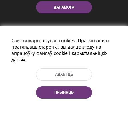
ДАПАМОГА
Сайт выкарыстоўвае cookies. Працягваючы
праглядаць старонкі, вы даяце згоду на
апрацоўку файлаў cookie і карыстальніцкіх
даных.
праспект Незалежнасці 116
г. Мiнск, Рэспубліка Беларусь, 220114
Тэл.: (+375 17) 368 37 37, Факс: (+375 17)
АДХІЛІЦЬ
368 97 06
Эл. пошта: inbox@nlb.by
ПРЫНЯЦЬ
Усе правы абаронены:
«Нацыянальная бібліятэка
Беларусі» 2006 — 2026