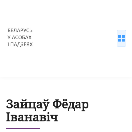
Зайцаў Фёдар
Іванавіч