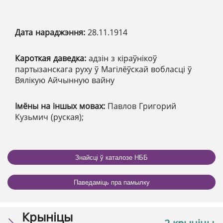
Дата нараджэння:
28.11.1914
Кароткая даведка:
адзін з кіраўнікоў
партызанскага руху ў Магілёўскай вобласці ў
Вялікую Айчынную вайну
Імёны на іншых мовах:
Павлов Григорий
Кузьмич (руская);
Знайсці ў каталозе НББ
Паведаміць пра памылку
Крыніцы