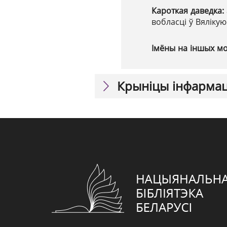
Кароткая даведка:
вобласці ў Вяліку
Імёны на іншых м
Крыніцы інфарма