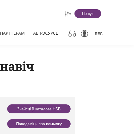
Пошук
ПАРТНЁРАМ
АБ РЭСУРСЕ
БЕЛ.
анавіч
Знайсці ў каталозе НББ
Паведаміць пра памылку