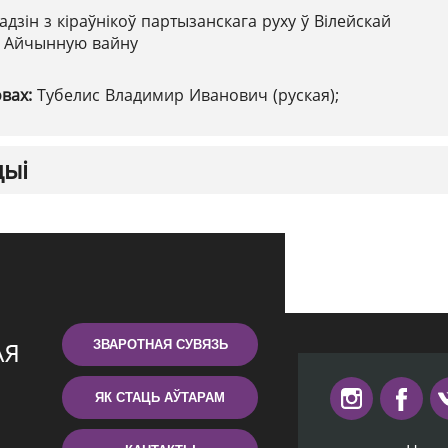
адзін з кіраўнікоў партызанскага руху ў Вілейскай
ю Айчынную вайну
овах:
Тубелис Владимир Иванович (руская);
цыі
ЗВАРОТНАЯ СУВЯЗЬ
ЯК СТАЦЬ АЎТАРАМ