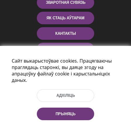
ЗВАРОТНАЯ СУВЯЗЬ
ЯК СТАЦЬ АЎТАРАМ
КАНТАКТЫ
ДАПАМОГА
Сайт выкарыстоўвае cookies. Працягваючы
праглядаць старонкі, вы даяце згоду на
апрацоўку файлаў cookie і карыстальніцкіх
даных.
АДХІЛІЦЬ
праспект Незалежнасці 116
г. Мiнск, Рэспубліка Беларусь, 220114
ПРЫНЯЦЬ
Тэл.: (+375 17) 368 37 37, Факс: (+375 17)
368 97 06
Эл. пошта: inbox@nlb.by