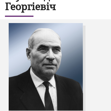
Георгіевіч