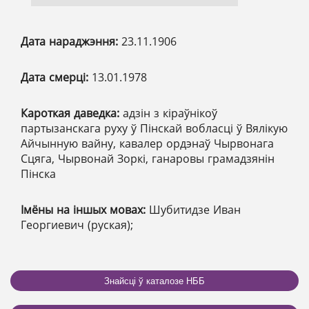
Дата нараджэння:
23.11.1906
Дата смерці:
13.01.1978
Кароткая даведка:
адзін з кіраўнікоў
партызанскага руху ў Пінскай вобласці ў Вялікую
Айчынную вайну, кавалер ордэнаў Чырвонага
Сцяга, Чырвонай Зоркі, ганаровы грамадзянін
Пінска
Імёны на іншых мовах:
Шубитидзе Иван
Георгиевич (руская);
Знайсці ў каталозе НББ