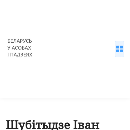
Шубітыдзе Іван