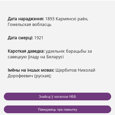
Дата нараджэння:
1893 Кармянскі раён,
Гомельская вобласць
Дата смерці:
1921
Кароткая даведка:
удзельнік барацьбы за
савецкую ўладу на Беларусі
Імёны на іншых мовах:
Щербитов Николай
Дорофеевич (руская);
Знайсці ў каталозе НББ
Паведаміць пра памылку