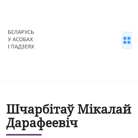
Шчарбітаў Мікалай
Дарафеевіч