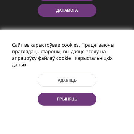
ДАПАМОГА
Сайт выкарыстоўвае cookies. Працягваючы
праглядаць старонкі, вы даяце згоду на
апрацоўку файлаў cookie і карыстальніцкіх
даных.
праспект Незалежнасці 116
г. Мiнск, Рэспубліка Беларусь, 220114
Тэл.: (+375 17) 368 37 37, Факс: (+375 17)
АДХІЛІЦЬ
368 97 06
Эл. пошта: inbox@nlb.by
ПРЫНЯЦЬ
Усе правы абаронены:
«Нацыянальная бібліятэка
Беларусі» 2006 — 2026