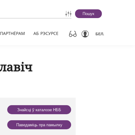
Пошук
ПАРТНЁРАМ
АБ РЭСУРСЕ
БЕЛ.
лавіч
Знайсці ў каталозе НББ
Паведаміць пра памылку