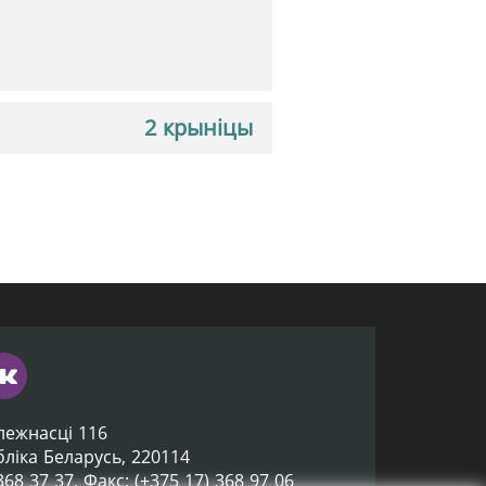
2 крыніцы
лежнасці 116
убліка Беларусь, 220114
 368 37 37, Факс: (+375 17) 368 97 06