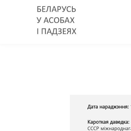
Дата нараджэння:
Кароткая даведка:
СССР міжнароднага