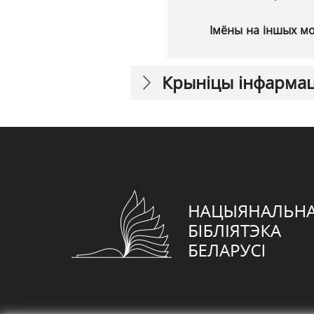
Імёны на іншых м
Крыніцы інфарма