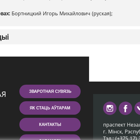
овах:
Бортницкий Игорь Михайлович (руская);
цыі
ЗВАРОТНАЯ СУВЯЗЬ
ЯК СТАЦЬ АЎТАРАМ
праспект Неза
КАНТАКТЫ
г. Мiнск, Рэсп
Тэл.: (+375 17)