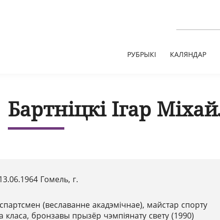
РУБРЫКІ
КАЛЯНДАР
Бартніцкі Ігар Міхай
13.06.1964 Гомель, г.
спартсмен (веславанне акадэмічнае), майстар спорту
 класа, бронзавы прызёр чэмпіянату свету (1990)