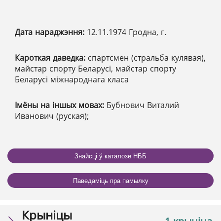
Дата нараджэння:
12.11.1974 Гродна, г.
Кароткая даведка:
спартсмен (стральба кулявая),
майстар спорту Беларусі, майстар спорту
Беларусі міжнароднага класа
Імёны на іншых мовах:
Бубнович Виталий
Иванович (руская);
Знайсці ў каталозе НББ
Паведаміць пра памылку
Крыніцы