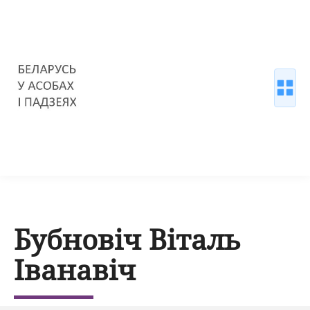
Бубновіч Віталь
Іванавіч