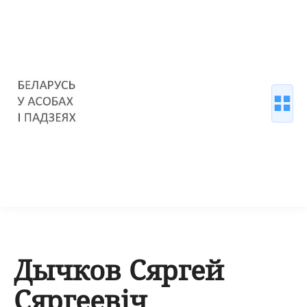
Дычков Сяргей
Сяргеевіч