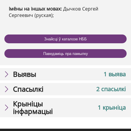
Імёны на іншых мовах:
Дычков Сергей
Сергеевич (руская);
Знайсці ў каталозе НББ
Паведаміць пра памылку
Выявы
1 выява
Спасылкі
2 спасылкі
Крыніцы
1 крыніца
інфармацыі