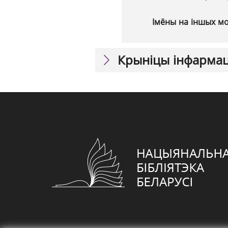
Імёны на іншых м
Крыніцы інфарма