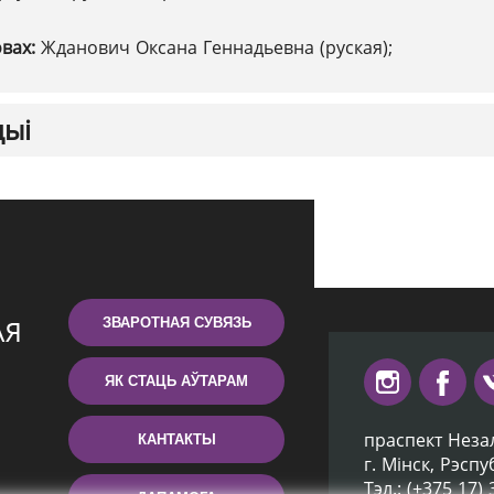
овах:
Жданович Оксана Геннадьевна (руская);
цыі
ЗВАРОТНАЯ СУВЯЗЬ
ЯК СТАЦЬ АЎТАРАМ
праспект Неза
КАНТАКТЫ
г. Мiнск, Рэсп
Тэл.: (+375 17)