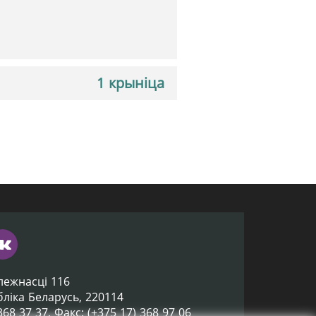
1 крыніца
лежнасці 116
убліка Беларусь, 220114
 368 37 37, Факс: (+375 17) 368 97 06