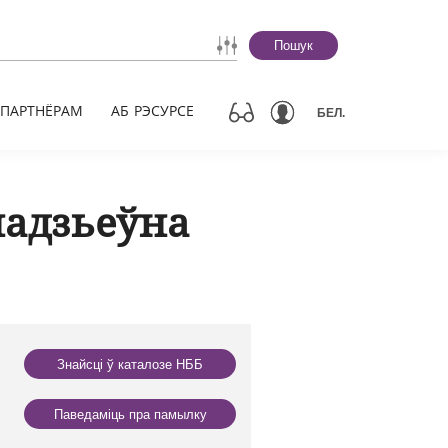
Пошук
ПАРТНЁРАМ
АБ РЭСУРСЕ
БЕЛ.
надзьеўна
Знайсці ў каталозе НББ
Паведаміць пра памылку