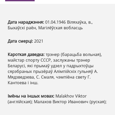
Дата нараджэння:
01.04.1946 Віляхаўка, в.,
Быхаўскі раён, Магілёўская вобласць
Дата смерці:
2021
Кароткая даведка:
трэнер (барацьба вольная),
майстар спорту СССР, заслужаны трэнер
Беларусі, які прымаў удзел у падрыхтоўцы
сярэбраных прызёраў Алімпійскіх гульняў А.
Мядзведзева, С. Смаля, чэмпіёна свету Г.
Кантоева і інш.
Імёны на іншых мовах:
Malakhov Viktor
(англійская); Малахов Виктор Иванович (руская);