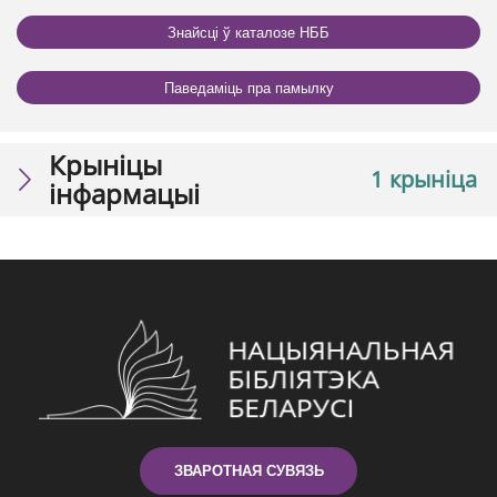
Знайсці ў каталозе НББ
Паведаміць пра памылку
Крыніцы
1 крыніца
інфармацыі
ЗВАРОТНАЯ СУВЯЗЬ