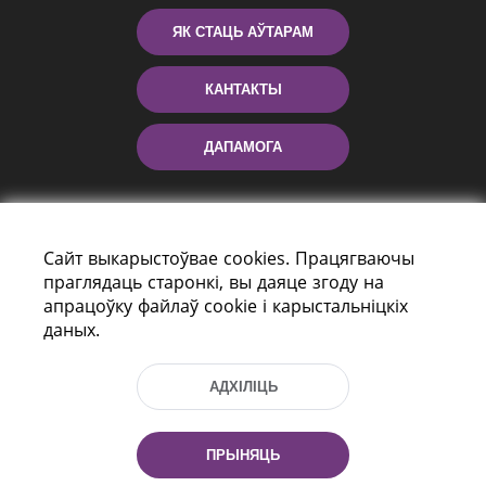
ЯК СТАЦЬ АЎТАРАМ
КАНТАКТЫ
ДАПАМОГА
Сайт выкарыстоўвае cookies. Працягваючы
праглядаць старонкі, вы даяце згоду на
апрацоўку файлаў cookie і карыстальніцкіх
даных.
праспект Незалежнасці 116
г. Мiнск, Рэспубліка Беларусь, 220114
АДХІЛІЦЬ
Тэл.: (+375 17) 368 37 37, Факс: (+375 17)
368 97 06
Эл. пошта: inbox@nlb.by
ПРЫНЯЦЬ