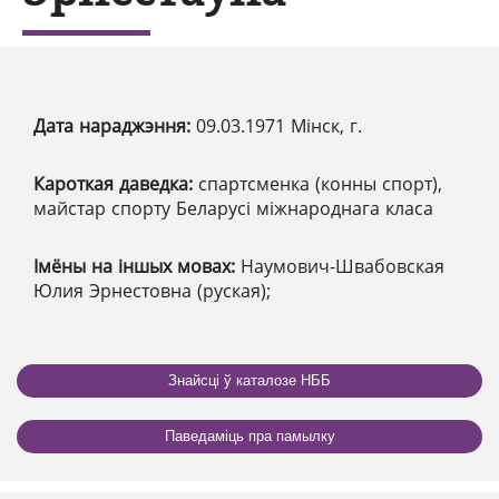
Дата нараджэння:
09.03.1971 Мінск, г.
Кароткая даведка:
спартсменка (конны спорт),
майстар спорту Беларусі міжнароднага класа
Імёны на іншых мовах:
Наумович-Швабовская
Юлия Эрнестовна (руская);
Знайсці ў каталозе НББ
Паведаміць пра памылку