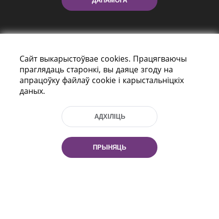
ДАПАМОГА
Сайт выкарыстоўвае cookies. Працягваючы
праглядаць старонкі, вы даяце згоду на
апрацоўку файлаў cookie і карыстальніцкіх
даных.
праспект Незалежнасці 116
г. Мiнск, Рэспубліка Беларусь, 220114
Тэл.: (+375 17) 368 37 37, Факс: (+375 17)
АДХІЛІЦЬ
368 97 06
Эл. пошта: inbox@nlb.by
ПРЫНЯЦЬ
Усе правы абаронены:
«Нацыянальная бібліятэка
Беларусі» 2006 — 2026
Распрацоўка сайта:
mrsoft.by