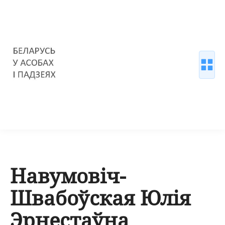
Навумовіч-
Швабоўская Юлія
Эрнестаўна