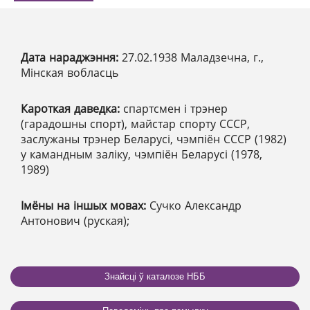
Дата нараджэння:
27.02.1938 Маладзечна, г.,
Мінская вобласць
Кароткая даведка:
спартсмен і трэнер
(гарадошны спорт), майстар спорту СССР,
заслужаны трэнер Беларусі, чэмпіён СССР (1982)
у камандным заліку, чэмпіён Беларусі (1978,
1989)
Імёны на іншых мовах:
Сучко Александр
Антонович (руская);
Знайсці ў каталозе НББ