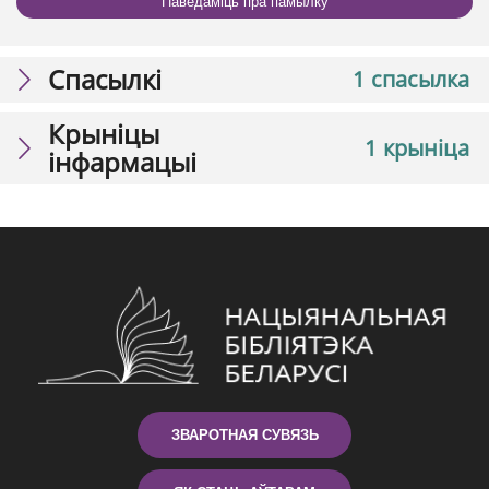
Паведаміць пра памылку
Спасылкі
1 спасылка
Крыніцы
1 крыніца
інфармацыі
ЗВАРОТНАЯ СУВЯЗЬ