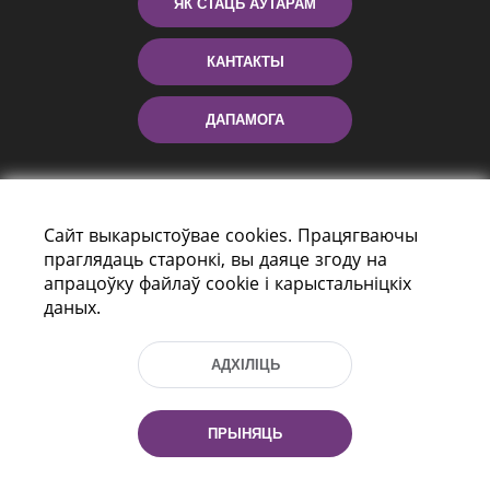
ЯК СТАЦЬ АЎТАРАМ
КАНТАКТЫ
ДАПАМОГА
Сайт выкарыстоўвае cookies. Працягваючы
праглядаць старонкі, вы даяце згоду на
апрацоўку файлаў cookie і карыстальніцкіх
даных.
праспект Незалежнасці 116
г. Мiнск, Рэспубліка Беларусь, 220114
АДХІЛІЦЬ
Тэл.: (+375 17) 368 37 37, Факс: (+375 17)
368 97 06
Эл. пошта: inbox@nlb.by
ПРЫНЯЦЬ