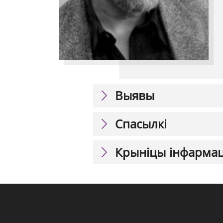
Выявы
Спасылкі
Крыніцы інфарма