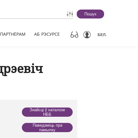
Пошук
ПАРТНЁРАМ
АБ РЭСУРСЕ
БЕЛ.
дрэевіч
Знайсці ў каталозе
НББ
Паведаміць пра
памылку