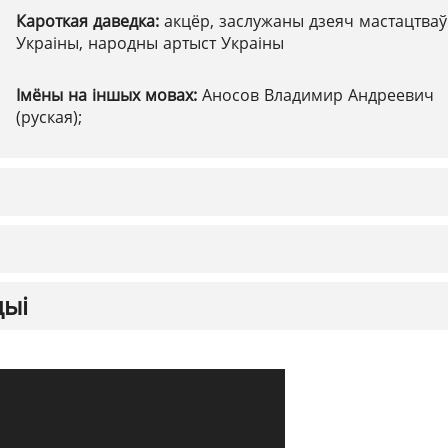
Кароткая даведка:
акцёр, заслужаны дзеяч мастацтваў
Украіны, народны артыст Украіны
Імёны на іншых мовах:
Аносов Владимир Андреевич
(руская);
цыі