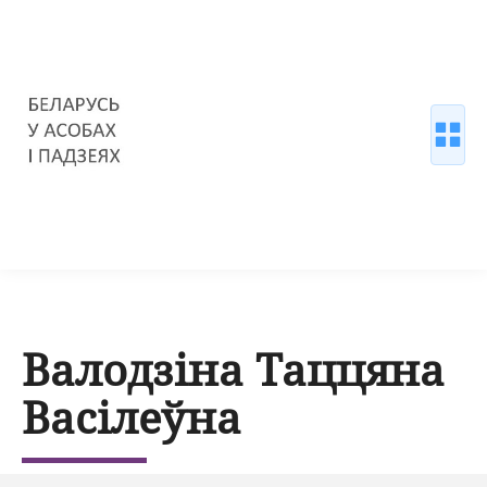
Валодзіна Таццяна
Васілеўна