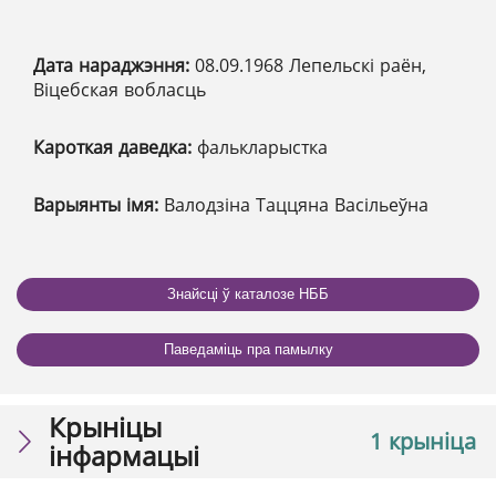
Дата нараджэння:
08.09.1968 Лепельскі раён,
Віцебская вобласць
Кароткая даведка:
фалькларыстка
Варыянты імя:
Валодзіна Таццяна Васільеўна
Знайсці ў каталозе НББ
Паведаміць пра памылку
Крыніцы
1 крыніца
інфармацыі