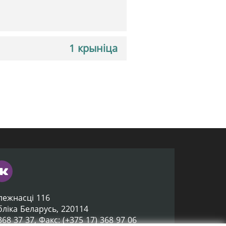
1 крыніца
лежнасці 116
убліка Беларусь, 220114
 368 37 37, Факс: (+375 17) 368 97 06