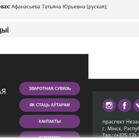
овах:
Афанасьева Татьяна Юрьевна (руская);
цыі
ЗВАРОТНАЯ СУВЯЗЬ
ЯК СТАЦЬ АЎТАРАМ
праспект Неза
КАНТАКТЫ
г. Мiнск, Рэсп
Тэл.: (+375 17)
ДАПАМОГА