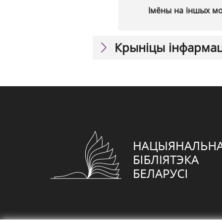
Імёны на іншых м
Крыніцы інфарма