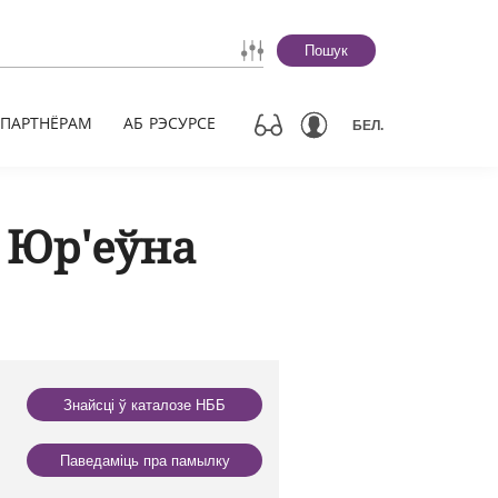
Пошук
ПАРТНЁРАМ
АБ РЭСУРСЕ
БЕЛ.
 Юр'еўна
Знайсці ў каталозе НББ
Паведаміць пра памылку