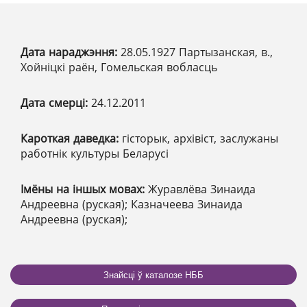
Дата нараджэння:
28.05.1927 Партызанская, в.,
Хойніцкі раён, Гомельская вобласць
Дата смерці:
24.12.2011
Кароткая даведка:
гісторык, архівіст, заслужаны
работнік культуры Беларусі
Імёны на іншых мовах:
Журавлёва Зинаида
Андреевна (руская); Казначеева Зинаида
Андреевна (руская);
Знайсці ў каталозе НББ