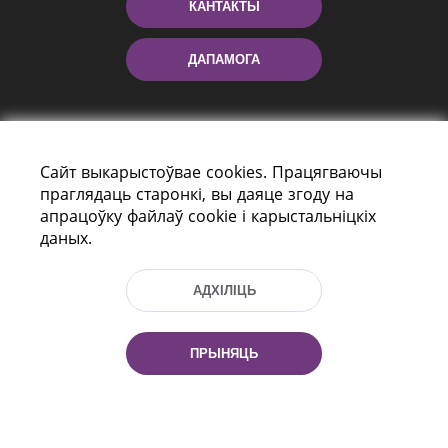
КАНТАКТЫ
ДАПАМОГА
Сайт выкарыстоўвае cookies. Працягваючы
праглядаць старонкі, вы даяце згоду на
апрацоўку файлаў cookie і карыстальніцкіх
даных.
праспект Незалежнасці 116
г. Мiнск, Рэспубліка Беларусь, 220114
АДХІЛІЦЬ
Тэл.: (+375 17) 368 37 37, Факс: (+375 17)
368 97 06
Эл. пошта: inbox@nlb.by
ПРЫНЯЦЬ
Усе правы абаронены: