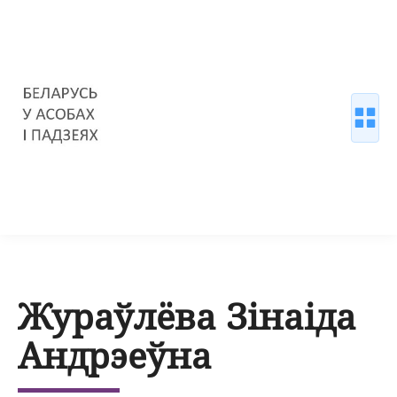
Жураўлёва Зінаіда
Андрэеўна