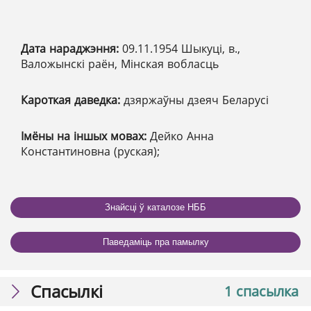
Дата нараджэння:
09.11.1954 Шыкуці, в.,
Валожынскі раён, Мінская вобласць
Кароткая даведка:
дзяржаўны дзеяч Беларусі
Імёны на іншых мовах:
Дейко Анна
Константиновна (руская);
Знайсці ў каталозе НББ
Паведаміць пра памылку
Спасылкі
1 спасылка