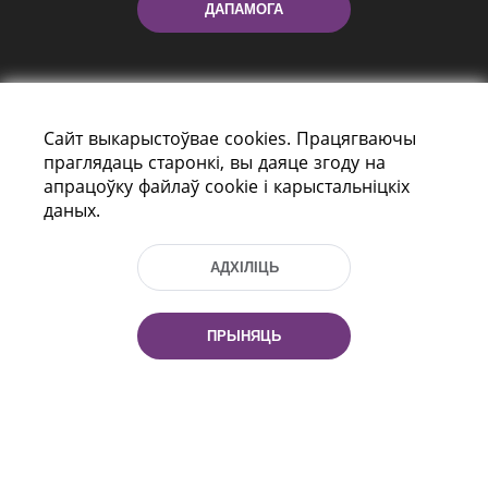
ДАПАМОГА
Сайт выкарыстоўвае cookies. Працягваючы
праглядаць старонкі, вы даяце згоду на
апрацоўку файлаў cookie і карыстальніцкіх
даных.
праспект Незалежнасці 116
г. Мiнск, Рэспубліка Беларусь, 220114
Тэл.: (+375 17) 368 37 37, Факс: (+375 17)
АДХІЛІЦЬ
368 97 06
Эл. пошта: inbox@nlb.by
ПРЫНЯЦЬ
Усе правы абаронены:
«Нацыянальная бібліятэка
Беларусі» 2006 — 2026
Распрацоўка сайта:
mrsoft.by