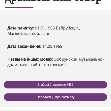
Дата пачатку:
01.01.1963 Бабруйск, г.,
Магілёўская вобласць
Дата заканчэння:
14.05.1965
Назвы на іншых мовах:
Бобруйский музыкально-
драматический театр (руская);
Знайсці ў каталозе НББ
Паведаміць пра памылку