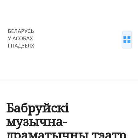
Бабруйскі
музычна-
драматычны тэатр