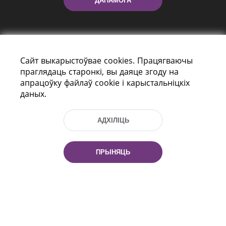
ДАПАМОГА
Сайт выкарыстоўвае cookies. Працягваючы
праглядаць старонкі, вы даяце згоду на
апрацоўку файлаў cookie і карыстальніцкіх
даных.
праспект Незалежнасці 116
г. Мiнск, Рэспубліка Беларусь, 220114
Тэл.: (+375 17) 368 37 37, Факс: (+375 17)
АДХІЛІЦЬ
368 97 06
Эл. пошта: inbox@nlb.by
ПРЫНЯЦЬ
Усе правы абаронены:
«Нацыянальная бібліятэка
Беларусі» 2006 — 2026
Распрацоўка сайта:
mrsoft.by