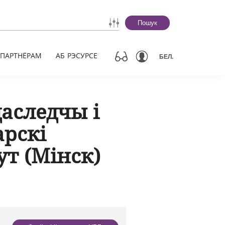
Пошук
ПАРТНЁРАМ
АБ РЭСУРСЕ
БЕЛ.
даследчы і
арскі
т (Мінск)