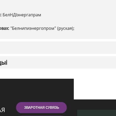
ы:
БелНДІэнергапрам
овах:
"Белнипиэнергопром" (руская);
цыі
ЗВАРОТНАЯ СУВЯЗЬ