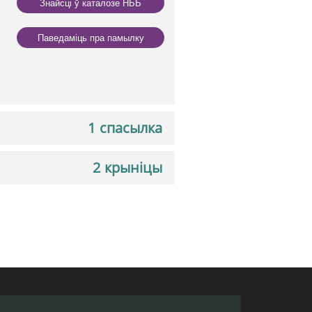
Знайсці ў каталозе НББ
Паведаміць пра памылку
1 спасылка
2 крыніцы