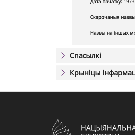
Дата пачатку:
1973
Скарочаныя назв
Назвы на іншых м
Спасылкі
Крыніцы інфарма