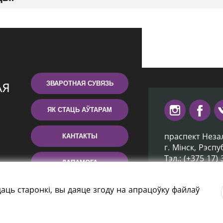
ЗВАРОТНАЯ СУВЯЗЬ
ЯК СТАЦЬ АЎТАРАМ
праспект Неза
КАНТАКТЫ
г. Мiнск, Рэсп
Тэл.: (+375 17)
ДАПАМОГА
Эл. пошта: inb
аць старонкі, вы даяце згоду на апрацоўку файлаў
ятэка Беларусі» 2006 — 2026