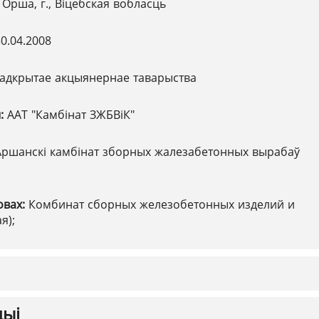
 Орша, г., Віцебская вобласць
0.04.2008
адкрытае акцыянернае таварыства
ы:
ААТ "Камбінат ЗЖБВіК"
Аршанскі камбінат зборных жалезабетонных вырабаў
овах:
Комбинат сборных железобетонных изделий и
я);
цыі