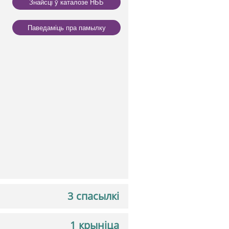
Знайсці ў каталозе НББ
Паведаміць пра памылку
3 спасылкі
1 крыніца