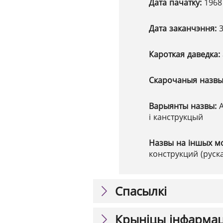
Дата пачатку:
1968
Дата заканчэння:
3
Кароткая даведка:
Скарочаныя назв
Варыянты назвы:
і канструкцый
Назвы на іншых м
конструкций (руска
Спасылкі
Крыніцы інфарма