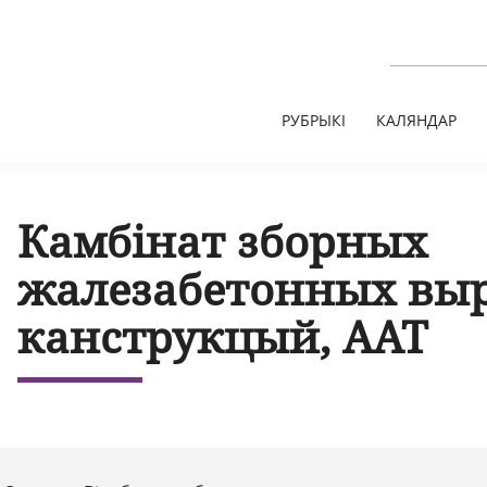
РУБРЫКІ
КАЛЯНДАР
Камбінат зборных
жалезабетонных выр
канструкцый, ААТ