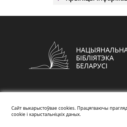
Сайт выкарыстоўвае cookies. Працягваючы прагляд
cookie і карыстальніцкіх даных.
Усе правы абаронены: «Нацыянальная біблі