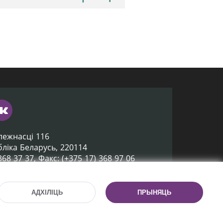
лежнасці 116
убліка Беларусь, 220114
 368 37 37, Факс: (+375 17) 368 97 06
ox@nlb.by
АДХІЛІЦЬ
ПРЫНЯЦЬ
Распрацоўка сайта:
mrsoft.by
Тэхпадтрымка сайта:
pras.by