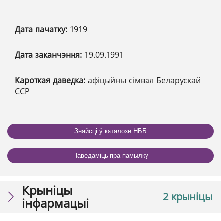
Дата пачатку:
1919
Дата заканчэння:
19.09.1991
Кароткая даведка:
афіцыйны сімвал Беларускай
ССР
Знайсці ў каталозе НББ
Паведаміць пра памылку
Крыніцы
2 крыніцы
інфармацыі