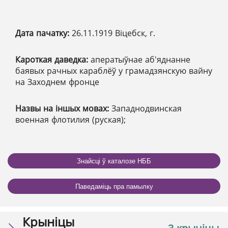
Дата пачатку:
26.11.1919 Віцебск, г.
Кароткая даведка:
аператыўнае аб'яднанне
баявых рачных караблёў у грамадзянскую вайну
на Заходнем фронце
Назвы на іншых мовах:
Западнодвинская
военная флотилия (руская);
Знайсці ў каталозе НББ
Паведаміць пра памылку
Крыніцы