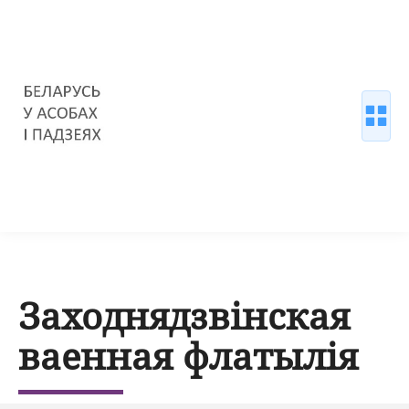
Заходнядзвінская
ваенная флатылія