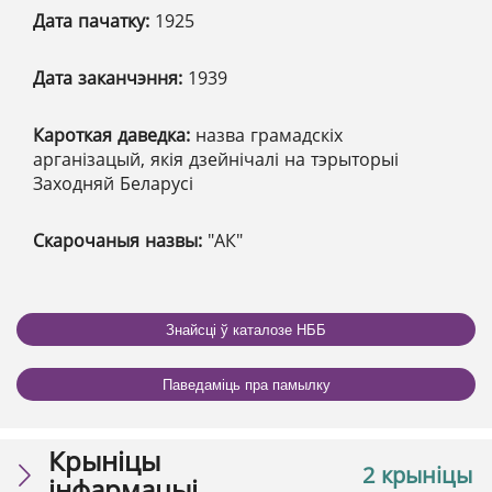
Дата пачатку:
1925
Дата заканчэння:
1939
Кароткая даведка:
назва грамадскіх
арганізацый, якія дзейнічалі на тэрыторыі
Заходняй Беларусі
Скарочаныя назвы:
"АК"
Знайсці ў каталозе НББ
Паведаміць пра памылку
Крыніцы
2 крыніцы
інфармацыі