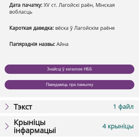
Дата пачатку:
XV ст. Лагойскі раён, Мінская
вобласць
Кароткая даведка:
вёска ў Лагойскім раёне
Папярэднія назвы:
Айна
Знайсці ў каталозе НББ
Паведаміць пра памылку
Тэкст
1 файл
Крыніцы
4 крыніцы
інфармацыі