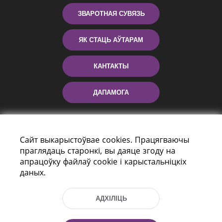
ЗВАРОТНАЯ СУВЯЗЬ
ЯК СТАЦЬ АЎТАРАМ
КАНТАКТЫ
ДАПАМОГА
Сайт выкарыстоўвае cookies. Працягваючы
праглядаць старонкі, вы даяце згоду на
апрацоўку файлаў cookie і карыстальніцкіх
даных.
праспект Незалежнасці 116
г. Мiнск, Рэспубліка Беларусь, 220114
АДХІЛІЦЬ
Тэл.: (+375 17) 368 37 37, Факс: (+375 17)
368 97 06