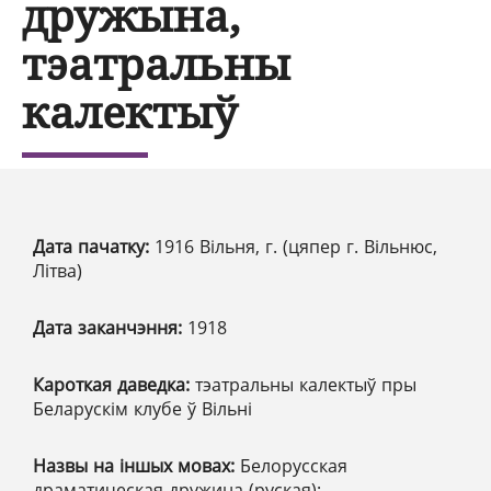
дружына,
тэатральны
калектыў
Дата пачатку:
1916 Вільня, г. (цяпер г. Вільнюс,
Літва)
Дата заканчэння:
1918
Кароткая даведка:
тэатральны калектыў пры
Беларускім клубе ў Вільні
Назвы на іншых мовах:
Белорусская
драматическая дружина (руская);