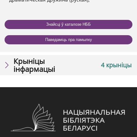
Знайсці ў каталозе НББ
Паведаміць пра памылку
Крыніцы
4 крыніцы
інфармацыі