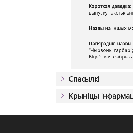
Кароткая даведка:
выпуску тэкстыль
Назвы на іншых м
Папярэднія назвы
"Чырвоны гарбар";
Віцебская фабрык
Спасылкі
Крыніцы інфарма