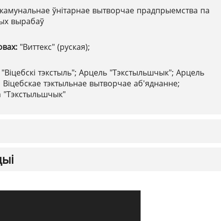
камунальнае ўнітарнае вытворчае прадпрыемства па
ных вырабаў
овах:
"Виттекс" (руская);
:
"Віцебскі тэкстыль"; Арцель "Тэкстыльшчык"; Арцель
 Віцебскае тэктыльнае вытворчае аб'яднанне;
а "Тэкстыльшчык"
цыі