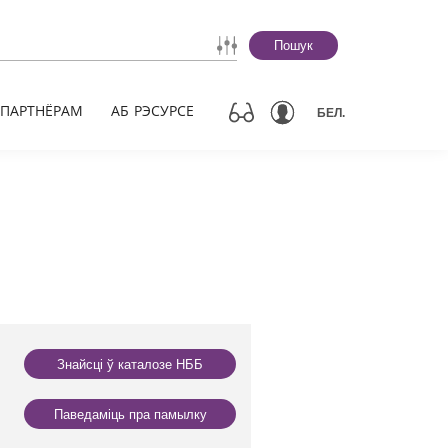
Пошук
ПАРТНЁРАМ
АБ РЭСУРСЕ
БЕЛ.
Знайсці ў каталозе НББ
Паведаміць пра памылку