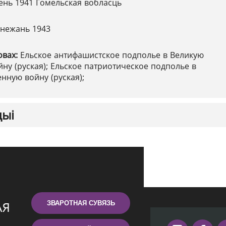
ень 1941 Гомельская вобласць
снежань 1943
овах:
Ельское антифашистское подполье в Великую
ну (руская); Ельское патриотическое подполье в
нную войну (руская);
цыі
ЗВАРОТНАЯ СУВЯЗЬ