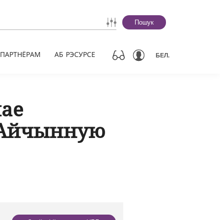
Пошук
ПАРТНЁРАМ
АБ РЭСУРСЕ
БЕЛ.
ае
 Айчынную