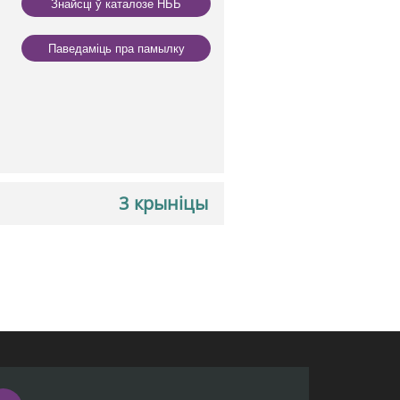
Знайсці ў каталозе НББ
Паведаміць пра памылку
3 крыніцы