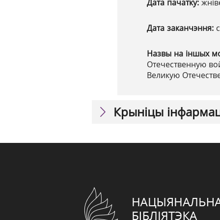
Дата пачатку:
жнів
Дата заканчэння:
Назвы на іншых м
Отечественную вой
Великую Отечестве
Крыніцы інфарма