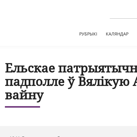
РУБРЫКІ
КАЛЯНДАР
Ельскае патрыятычн
падполле ў Вялікую
вайну