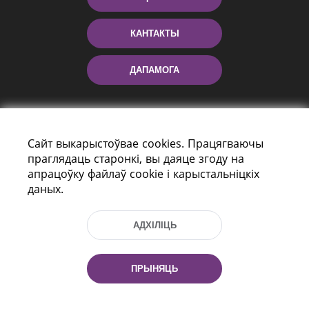
КАНТАКТЫ
ДАПАМОГА
Сайт выкарыстоўвае cookies. Працягваючы
праглядаць старонкі, вы даяце згоду на
апрацоўку файлаў cookie і карыстальніцкіх
даных.
праспект Незалежнасці 116
г. Мiнск, Рэспубліка Беларусь, 220114
АДХІЛІЦЬ
Тэл.: (+375 17) 368 37 37, Факс: (+375 17)
368 97 06
Эл. пошта: inbox@nlb.by
ПРЫНЯЦЬ