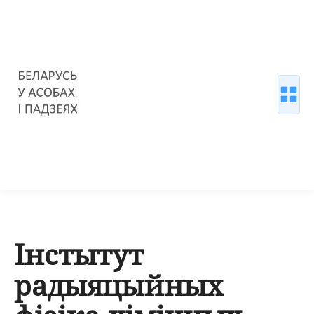
Інстытут
радыяцыйных