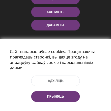
КАНТАКТЫ
ДАПАМОГА
Сайт выкарыстоўвае cookies. Працягваючы
праглядаць старонкі, вы даяце згоду на
апрацоўку файлаў cookie і карыстальніцкіх
даных.
праспект Незалежнасці 116
г. Мiнск, Рэспубліка Беларусь, 220114
АДХІЛІЦЬ
Тэл.: (+375 17) 368 37 37, Факс: (+375 17)
368 97 06
Эл. пошта: inbox@nlb.by
ПРЫНЯЦЬ