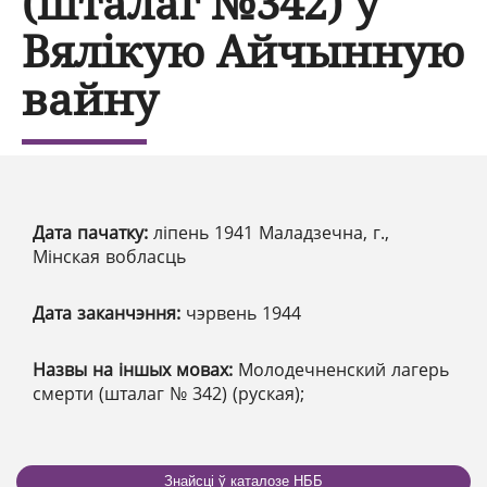
(шталаг №342) у
Вялікую Айчынную
вайну
Дата пачатку:
ліпень 1941 Маладзечна, г.,
Мінская вобласць
Дата заканчэння:
чэрвень 1944
Назвы на іншых мовах:
Молодечненский лагерь
смерти (шталаг № 342) (руская);
Знайсці ў каталозе НББ