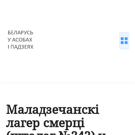
Маладзечанскі
лагер смерці