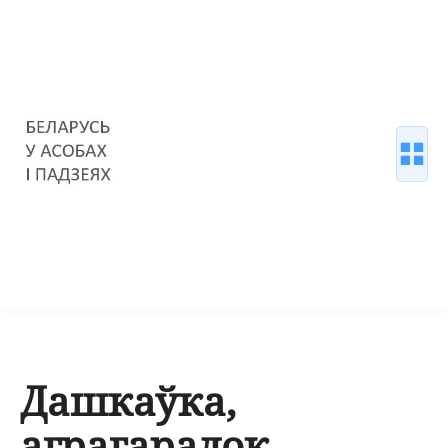
Дашкаўка,
аграгарадок