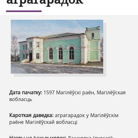
Дата пачатку:
1597 Магілёўскі раён, Магілёўская
вобласць
Кароткая даведка:
аграгарадок у Магілёўскім
раёне Магілёўскай вобласці