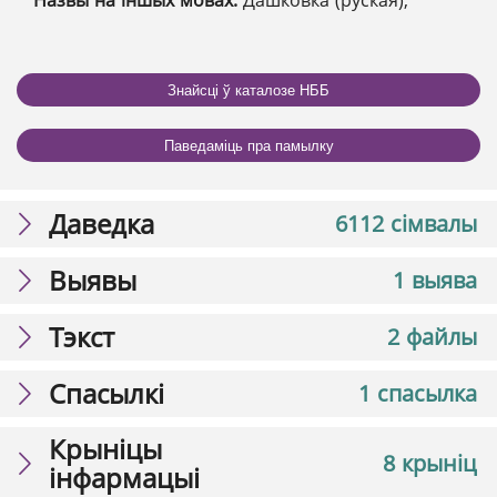
Назвы на іншых мовах:
Дашковка (руская);
Знайсці ў каталозе НББ
Паведаміць пра памылку
Даведка
6112 сімвалы
Выявы
1 выява
Тэкст
2 файлы
Спасылкі
1 спасылка
Крыніцы
8 крыніц
інфармацыі