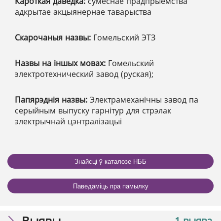
Кароткая даведка:
сумеснае прадпрыемства
адкрытае акцыянернае таварыства
Скарочаныя назвы:
Гомельский ЭТЗ
Назвы на іншых мовах:
Гомельский
электротехнический завод (руская);
Папярэднія назвы:
Электрамеханічны завод па
серыйным выпуску гарнітур для стрэлак
электрычнай цэнтралізацыі
Знайсці ў каталозе НББ
Паведаміць пра памылку
Выявы
1 выява