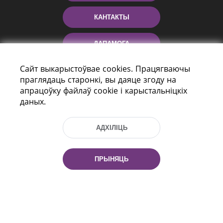
КАНТАКТЫ
ДАПАМОГА
Сайт выкарыстоўвае cookies. Працягваючы
праглядаць старонкі, вы даяце згоду на
апрацоўку файлаў cookie і карыстальніцкіх
даных.
АДХІЛІЦЬ
праспект Незалежнасці 116
г. Мiнск, Рэспубліка Беларусь, 220114
ПРЫНЯЦЬ
Тэл.: (+375 17) 368 37 37, Факс: (+375 17)
368 97 06
Эл. пошта: inbox@nlb.by