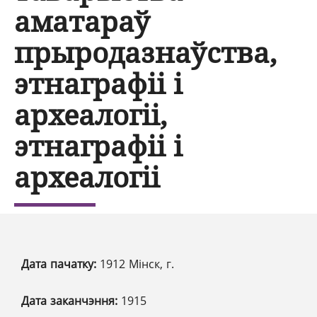
аматараў
прыродазнаўства,
этнаграфіі і
археалогіі,
этнаграфіі і
археалогіі
Дата пачатку:
1912 Мінск, г.
Дата заканчэння:
1915