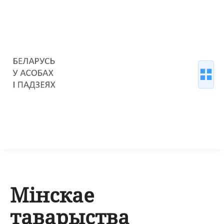
Мінскае
таварыства