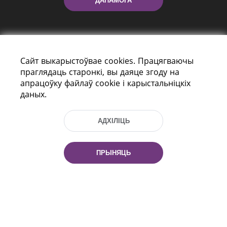
ДАПАМОГА
Сайт выкарыстоўвае cookies. Працягваючы
праглядаць старонкі, вы даяце згоду на
апрацоўку файлаў cookie і карыстальніцкіх
даных.
праспект Незалежнасці 116
г. Мiнск, Рэспубліка Беларусь, 220114
Тэл.: (+375 17) 368 37 37, Факс: (+375 17)
АДХІЛІЦЬ
368 97 06
Эл. пошта: inbox@nlb.by
ПРЫНЯЦЬ
Усе правы абаронены:
«Нацыянальная бібліятэка
Беларусі» 2006 — 2026
Распрацоўка сайта:
mrsoft.by