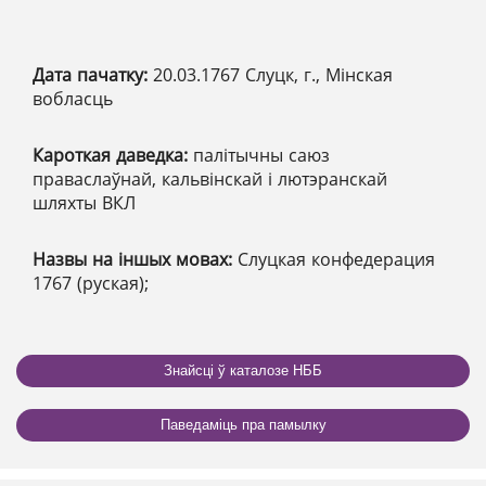
Дата пачатку:
20.03.1767 Слуцк, г., Мінская
вобласць
Кароткая даведка:
палітычны саюз
праваслаўнай, кальвінскай і лютэранскай
шляхты ВКЛ
Назвы на іншых мовах:
Слуцкая конфедерация
1767 (руская);
Знайсці ў каталозе НББ
Паведаміць пра памылку