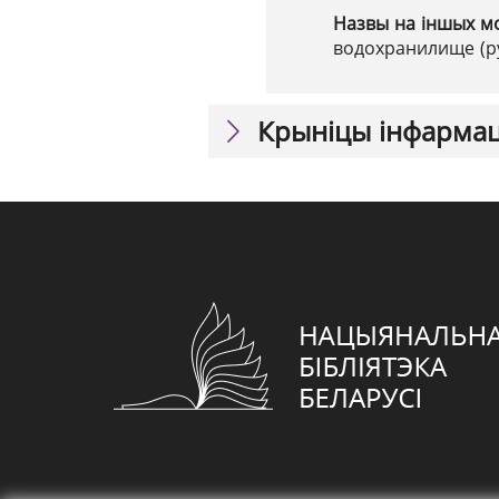
Назвы на іншых м
водохранилище (рус
Крыніцы інфарма