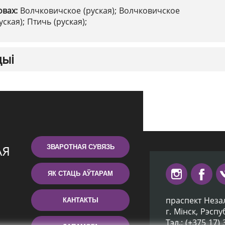
овах:
Волчковичское (руская); Волчковичское
кая); Птичь (руская);
цыі
ЗВАРОТНАЯ СУВЯЗЬ
ЯК СТАЦЬ АЎТАРАМ
праспект Неза
КАНТАКТЫ
г. Мiнск, Рэсп
Тэл.: (+375 17)