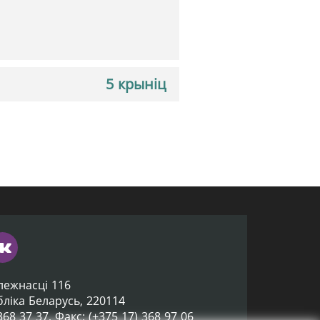
5 крыніц
лежнасці 116
убліка Беларусь, 220114
 368 37 37, Факс: (+375 17) 368 97 06