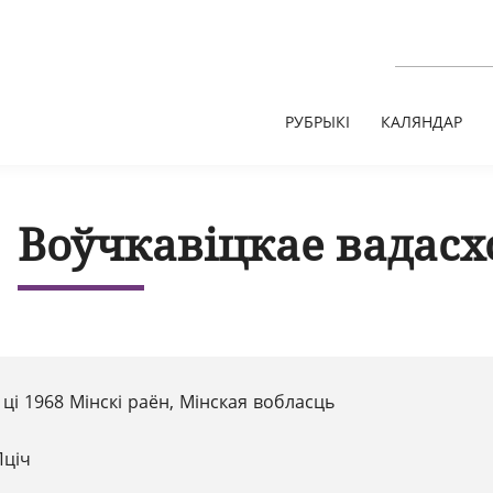
РУБРЫКІ
КАЛЯНДАР
Воўчкавіцкае вадас
 ці 1968 Мінскі раён, Мінская вобласць
Пціч