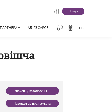
Пошук
ПАРТНЁРАМ
АБ РЭСУРСЕ
БЕЛ.
ховішча
Знайсці ў каталозе НББ
Паведаміць пра памылку