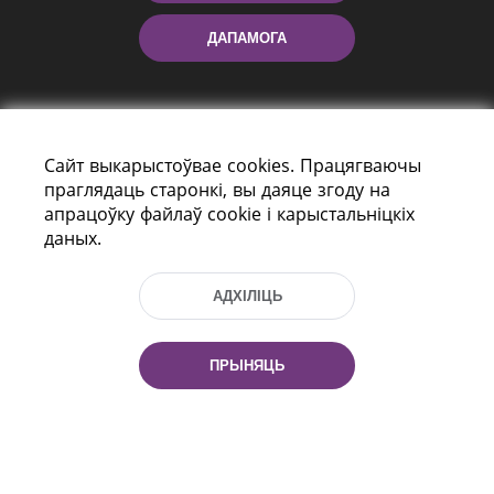
ДАПАМОГА
Сайт выкарыстоўвае cookies. Працягваючы
праглядаць старонкі, вы даяце згоду на
апрацоўку файлаў cookie і карыстальніцкіх
даных.
праспект Незалежнасці 116
г. Мiнск, Рэспубліка Беларусь, 220114
Тэл.: (+375 17) 368 37 37, Факс: (+375 17)
АДХІЛІЦЬ
368 97 06
Эл. пошта: inbox@nlb.by
ПРЫНЯЦЬ
Усе правы абаронены:
«Нацыянальная бібліятэка
Беларусі» 2006 — 2026