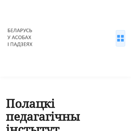
Полацкі
педагагічны
інстытут