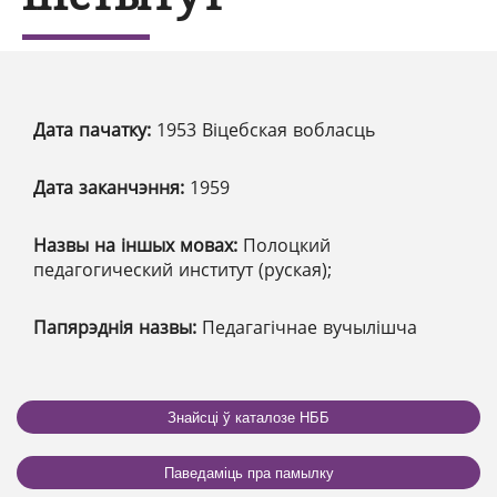
Дата пачатку:
1953 Віцебская вобласць
Дата заканчэння:
1959
Назвы на іншых мовах:
Полоцкий
педагогический институт (руская);
Папярэднія назвы:
Педагагічнае вучылішча
Знайсці ў каталозе НББ
Паведаміць пра памылку