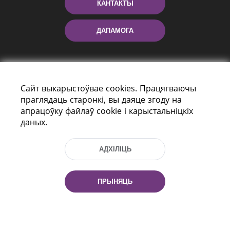
КАНТАКТЫ
ДАПАМОГА
Сайт выкарыстоўвае cookies. Працягваючы
праглядаць старонкі, вы даяце згоду на
апрацоўку файлаў cookie і карыстальніцкіх
даных.
праспект Незалежнасці 116
г. Мiнск, Рэспубліка Беларусь, 220114
АДХІЛІЦЬ
Тэл.: (+375 17) 368 37 37, Факс: (+375 17)
368 97 06
Эл. пошта: inbox@nlb.by
ПРЫНЯЦЬ
Усе правы абаронены: