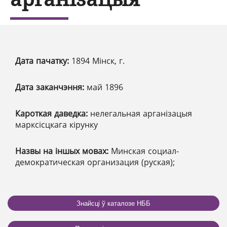
Дата пачатку:
1894 Мінск, г.
Дата заканчэння:
май 1896
Кароткая даведка:
нелегальная арганізацыя
марксісцкага кірунку
Назвы на іншых мовах:
Минская социал-
демократическая организация (руская);
Знайсці ў каталозе НББ