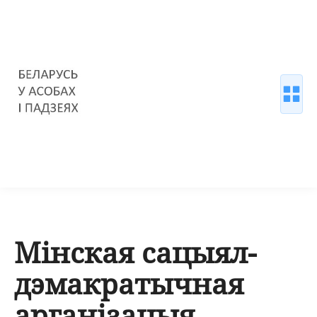
Мінская сацыял-
дэмакратычная
арганізацыя