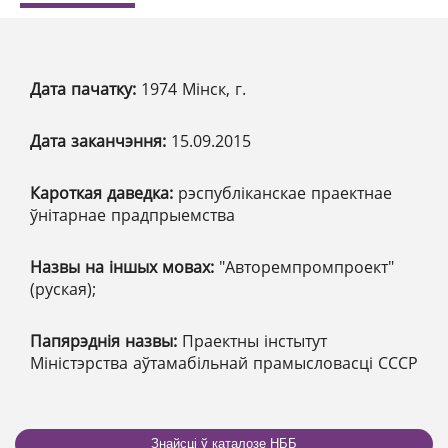
Дата пачатку:
1974 Мінск, г.
Дата заканчэння:
15.09.2015
Кароткая даведка:
рэспубліканскае праектнае
ўнітарнае прадпрыемства
Назвы на іншых мовах:
"Авторемпромпроект"
(руская);
Папярэднія назвы:
Праектны інстытут
Міністэрства аўтамабільнай прамысловасці СССР
Знайсці ў каталозе НББ