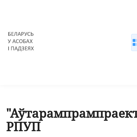
"Аўтарампрампраект
РПУП