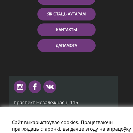
ЯК СТАЦЬ АЎТАРАМ
КАНТАКТЫ
ДАПАМОГА
праспект Незалежнасці 116
г. Мiнск, Рэспубліка Беларусь, 220114
Тэл.: (+375 17) 368 37 37, Факс: (+375 17)
368 97 06
Сайт выкарыстоўвае cookies. Працягваючы
Эл. пошта: inbox@nlb.by
праглядаць старонкі, вы даяце згоду на апрацоўку