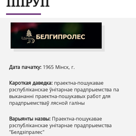
ППРУП
Дата пачатку:
1965 Мінск, г.
Кароткая даведка:
праектна-пошукавае
рэспубліканскае ўнітарнае прадпрыемства па
выкананні праектна-пошукавых работ для
прадпрыемстваў лясной галіны
Варыянты назвы:
Праектна-пошукавае
рэспубліканскае унітарнае прадпрыемства
"Белдзіпралес"