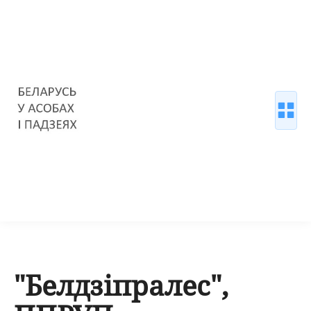
"Белдзіпралес",