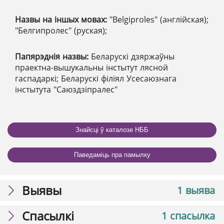
Назвы на іншых мовах:
"Belgiproles" (англійская);
"Белгипролес" (руская);
Папярэднія назвы:
Беларускі дзяржаўны
праектна-вышукальны інстытут лясной
гаспадаркі; Беларускі філіял Усесаюзнага
інстытута "Саюздзіпралес"
Знайсці ў каталозе НББ
Паведаміць пра памылку
Выявы
1 выява
Спасылкі
1 спасылка