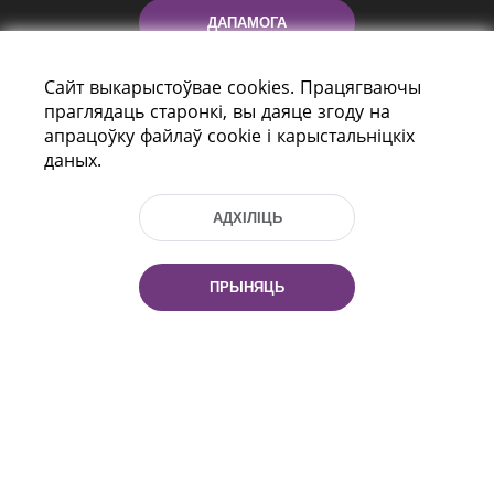
ДАПАМОГА
Сайт выкарыстоўвае cookies. Працягваючы
праглядаць старонкі, вы даяце згоду на
апрацоўку файлаў cookie і карыстальніцкіх
даных.
АДХІЛІЦЬ
праспект Незалежнасці 116
г. Мiнск, Рэспубліка Беларусь, 220114
Тэл.: (+375 17) 368 37 37, Факс: (+375 17)
ПРЫНЯЦЬ
368 97 06
Эл. пошта: inbox@nlb.by
Усе правы абаронены:
«Нацыянальная бібліятэка
Беларусі» 2006 — 2026