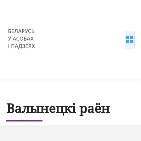
Валынецкі раён