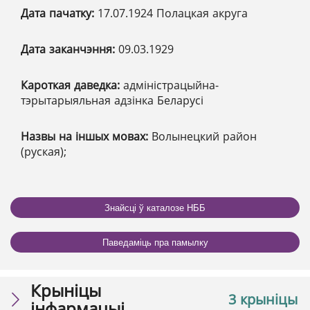
Дата пачатку:
17.07.1924 Полацкая акруга
Дата заканчэння:
09.03.1929
Кароткая даведка:
адміністрацыйна-
тэрытарыяльная адзінка Беларусі
Назвы на іншых мовах:
Волынецкий район
(руская);
Знайсці ў каталозе НББ
Паведаміць пра памылку
Крыніцы
3 крыніцы
інфармацыі