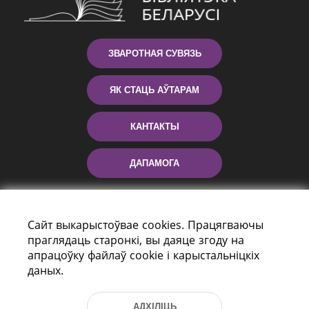
ЗВАРОТНАЯ СУВЯЗЬ
ЯК СТАЦЬ АЎТАРАМ
КАНТАКТЫ
ДАПАМОГА
Сайт выкарыстоўвае cookies. Працягваючы
праглядаць старонкі, вы даяце згоду на
апрацоўку файлаў cookie і карыстальніцкіх
даных.
праспект Незалежнасці 116
АДХІЛІЦЬ