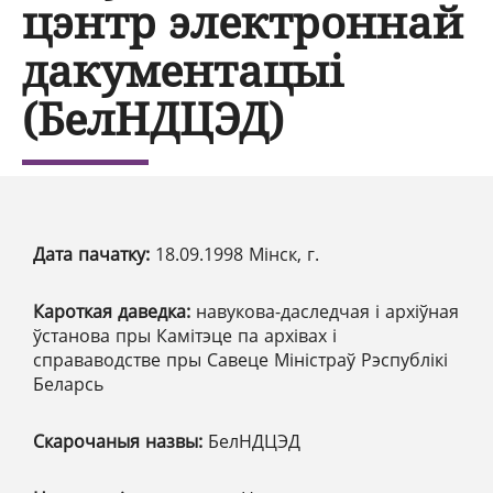
цэнтр электроннай
дакументацыі
(БелНДЦЭД)
Дата пачатку:
18.09.1998 Мінск, г.
Кароткая даведка:
навукова-даследчая і архіўная
ўстанова пры Камітэце па архівах і
справаводстве пры Савеце Міністраў Рэспублікі
Беларсь
Скарочаныя назвы:
БелНДЦЭД