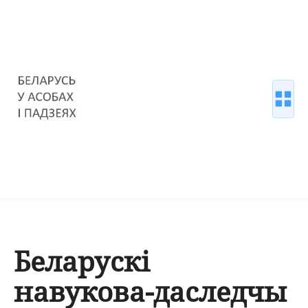
Беларускі
навукова-даследчы