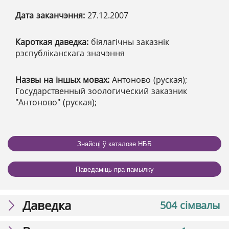
Дата заканчэння:
27.12.2007
Кароткая даведка:
біялагічны заказнік
рэспубліканскага значэння
Назвы на іншых мовах:
Антоново (руская);
Государственный зоологический заказник
"Антоново" (руская);
Знайсці ў каталозе НББ
Паведаміць пра памылку
Даведка
504 сімвалы