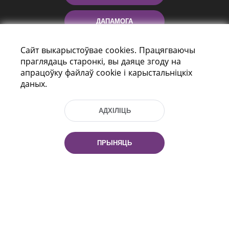
ДАПАМОГА
Сайт выкарыстоўвае cookies. Працягваючы
праглядаць старонкі, вы даяце згоду на
апрацоўку файлаў cookie і карыстальніцкіх
даных.
АДХІЛІЦЬ
праспект Незалежнасці 116
г. Мiнск, Рэспубліка Беларусь, 220114
Тэл.: (+375 17) 368 37 37, Факс: (+375 17)
ПРЫНЯЦЬ
368 97 06
Эл. пошта: inbox@nlb.by
Усе правы абаронены:
«Нацыянальная бібліятэка