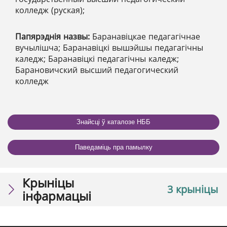
колледж (руская);
Папярэднія назвы:
Баранавіцкае педагагічнае
вучылішча; Баранавіцкі вышэйшы педагагічны
каледж; Баранавіцкі педагагічны каледж;
Барановичский высший педагогический
колледж
Знайсці ў каталозе НББ
Паведаміць пра памылку
Крыніцы
3 крыніцы
інфармацыі