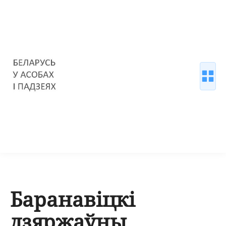
Баранавіцкі
дзяржаўны