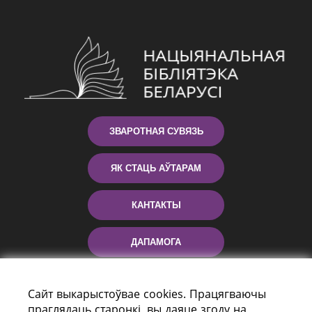
ЗВАРОТНАЯ СУВЯЗЬ
ЯК СТАЦЬ АЎТАРАМ
КАНТАКТЫ
ДАПАМОГА
Сайт выкарыстоўвае cookies. Працягваючы
праглядаць старонкі, вы даяце згоду на