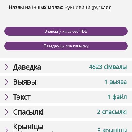
Назвы на іншых мовах:
Буйновичи (руская);
Знайсці ў каталозе НББ
Паведаміць пра памылку
Даведка
4623 сімвалы
Выявы
1 выява
Тэкст
1 файл
Спасылкі
2 спасылкі
Крыніцы
3 крыніцы