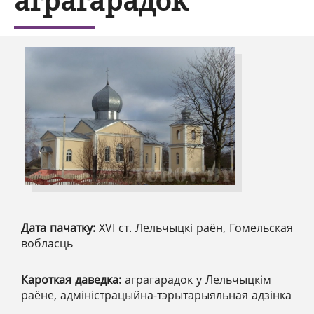
Дата пачатку:
XVІ ст. Лельчыцкі раён, Гомельская
вобласць
Кароткая даведка:
аграгарадок у Лельчыцкім
раёне, адміністрацыйна-тэрытарыяльная адзінка