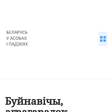
Буйнавічы,
аграгарадок