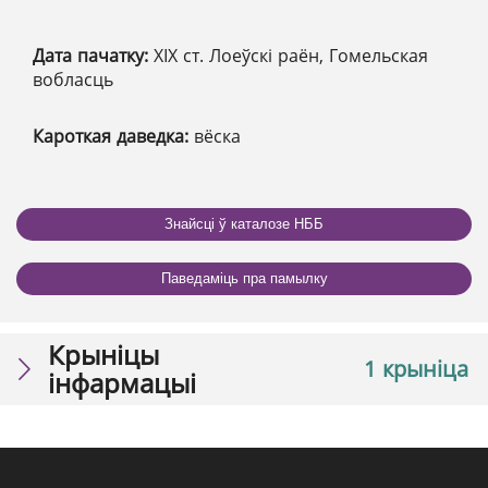
Дата пачатку:
XІX ст. Лоеўскі раён, Гомельская
вобласць
Кароткая даведка:
вёска
Знайсці ў каталозе НББ
Паведаміць пра памылку
Крыніцы
1 крыніца
інфармацыі