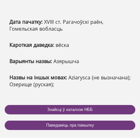
Дата пачатку:
XVІІІ ст. Рагачоўскі раён,
Гомельская вобласць
Кароткая даведка:
вёска
Варыянты назвы:
Азярышча
Назвы на іншых мовах:
Aziarysca (не вызначана);
Озерище (руская);
Знайсці ў каталозе НББ
Паведаміць пра памылку