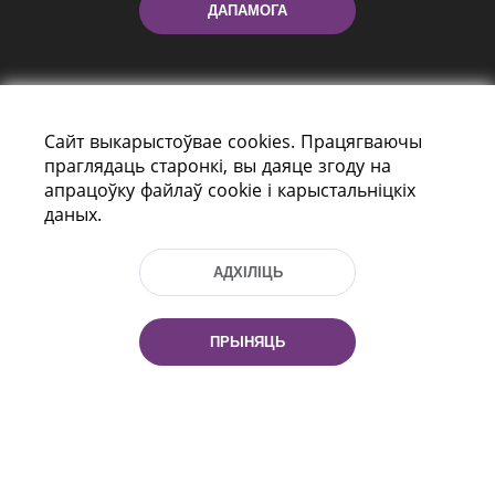
ДАПАМОГА
Сайт выкарыстоўвае cookies. Працягваючы
праглядаць старонкі, вы даяце згоду на
апрацоўку файлаў cookie і карыстальніцкіх
даных.
праспект Незалежнасці 116
г. Мiнск, Рэспубліка Беларусь, 220114
Тэл.: (+375 17) 368 37 37, Факс: (+375 17)
АДХІЛІЦЬ
368 97 06
Эл. пошта: inbox@nlb.by
ПРЫНЯЦЬ
Усе правы абаронены:
«Нацыянальная бібліятэка
Беларусі» 2006 — 2026
Распрацоўка сайта:
mrsoft.by